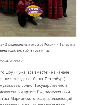
х 8 федеральных округов России и Беларуси
ец года, ансамбль года и т.д.
ория «Вокал»:
о шоу «Ну-ка, все вместе!» на канале
енняя звезда» (г. Санкт-Петербург)
 музыковед, солист Государственной
заслуженный артист РФ., заслуженный
ртист Мариинского театра, владеющий
аспевов и русских народных песен,