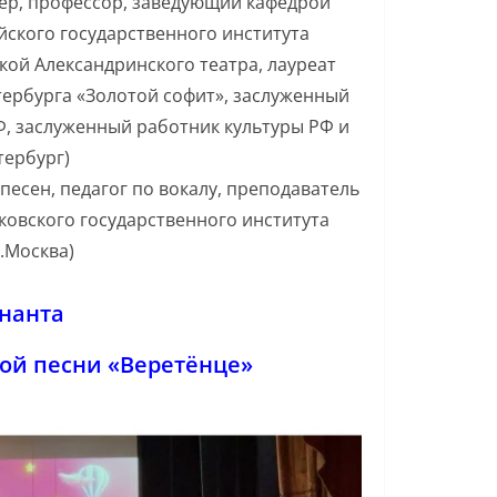
тер, профессор, заведующий кафедрой
йского государственного института
кой Александринского театра, лауреат
ербурга «Золотой софит», заслуженный
Ф, заслуженный работник культуры РФ и
етербург)
песен, педагог по вокалу, преподаватель
ковского государственного института
г.Москва)
нанта
ой песни «Веретёнце»