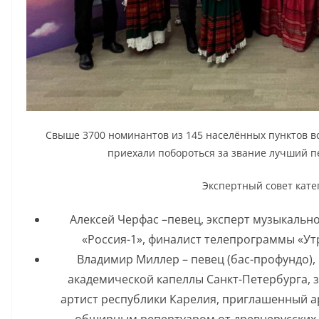
Свыше 3700 номинантов из 145 населённых пунктов все
приехали побороться за звание лучший пев
Экспертный совет катег
Алексей Черфас –певец, эксперт музыкальног
«Россия-1», финалист телепрограммы «Утр
Владимир Миллер – певец (бас-профундо),
академической капеллы Санкт-Петербурга, 
артист республики Карелия, приглашенный а
обширным репертуаром от древнерусских р