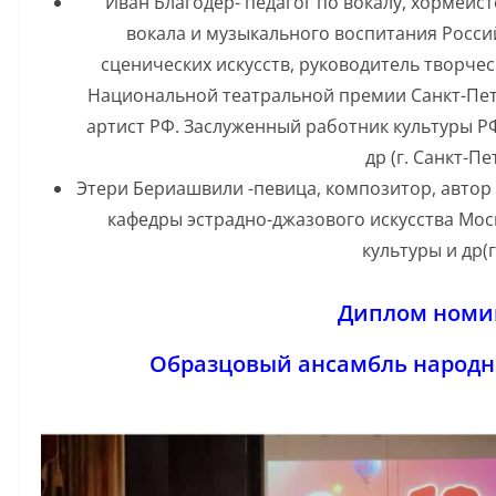
Иван Благодёр- педагог по вокалу, хормейс
вокала и музыкального воспитания Росси
сценических искусств, руководитель творчес
Национальной театральной премии Санкт-Пет
артист РФ. Заслуженный работник культуры Р
др (г. Санкт-П
Этери Бериашвили -певица, композитор, автор 
кафедры эстрадно-джазового искусства Мос
культуры и др(
Диплом номи
Образцовый ансамбль народн