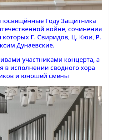
, посвящённые Году Защитника
отечественной войне, сочинения
которых Г. Свиридов, Ц. Кюи, Р.
аксим Дунаевские.
ивами-участниками концерта, а
я в исполнении сводного хора
чиков и юношей смены