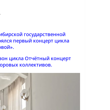
т
сибирской государственной
оялся первый концерт цикла
овой».
он цикла Отчётный концерт
оровых коллективов.