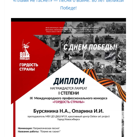
«Пламя не гаснет» — песня о войне. 80 лет Великой
Победе!