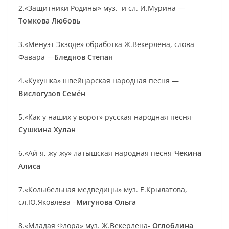
2.«Защитники Родины» муз. и сл. И.Мурина —
Томкова Любовь
3.«Менуэт Экзоде» обработка Ж.Векерлена, слова
Фавара —
Бледнов Степан
4.«Кукушка» швейцарская народная песня —
Вислогузов Семён
5.«Как у наших у ворот» русская народная песня-
Сушкина Хулан
6.«Ай-я, жу-жу» латышская народная песня-
Чекина
Алиса
7.«Колыбельная медведицы» муз. Е.Крылатова,
сл.Ю.Яковлева –
Мигунова Ольга
8.«Младая Флора» муз. Ж.Векерлена-
Оглоблина